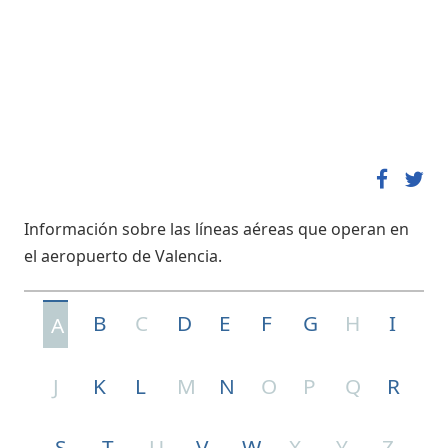
Información sobre las líneas aéreas que operan en
el aeropuerto de Valencia.
B
C
D
E
F
G
H
I
A
J
K
L
M
N
O
P
Q
R
S
T
U
V
W
X
Y
Z